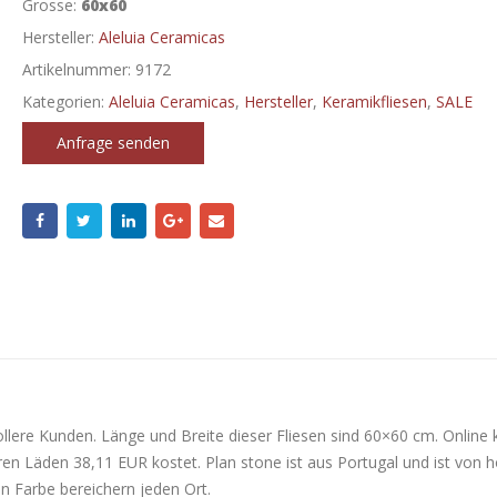
Grosse:
60x60
Hersteller:
Aleluia Ceramicas
Artikelnummer:
9172
Kategorien:
Aleluia Ceramicas
,
Hersteller
,
Keramikfliesen
,
SALE
Anfrage senden
llere Kunden. Länge und Breite dieser Fliesen sind 60×60 cm. Online 
ren Läden 38,11 EUR kostet. Plan stone ist aus Portugal und ist von 
n Farbe bereichern jeden Ort.