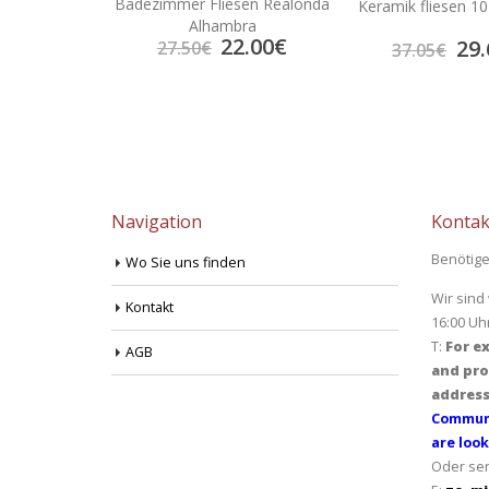
mitat Emigres
Badezimmer Fliesen Realonda
Keramik fliesen 1
×120
Alhambra
6.48
€
22.00
€
29.
27.50
€
37.05
€
Navigation
Kontak
Benötige
Wo Sie uns finden
Wir sind
Kontakt
16:00 Uh
T:
For ex
AGB
and pro
address
Communi
are look
Oder sen