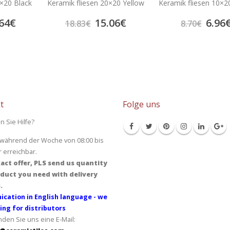
0×20 Black
Keramik fliesen 20×20 Yellow
Keramik fliesen 10×2
64
€
15.06
€
6.96
18.83
€
8.70
€
t
Folge uns
n Sie Hilfe?
 während der Woche von 08:00 bis
r erreichbar.
act offer, PLS send us quantity
duct you need with delivery
.
cation in English language - we
ing for distributors
den Sie uns eine E-Mail: