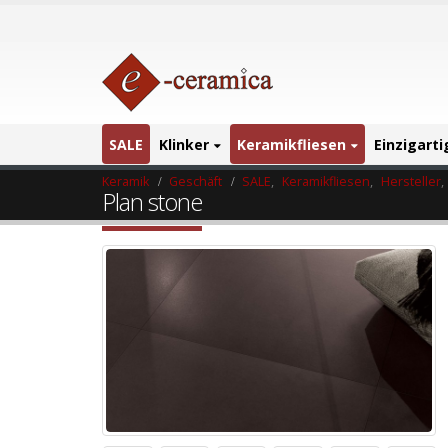
SALE
Klinker
Keramikfliesen
Einzigart
Keramik
Geschäft
SALE
,
Keramikfliesen
,
Hersteller
,
Plan stone