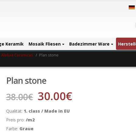
ige Keramik
Mosaik Fliesen
Badezimmer Ware
Herstell
Aleluia Ceramicas
Plan stone
Plan stone
30.00
€
38.00
€
Qualität:
1. class / Made in EU
Preis pro:
/m2
Farbe:
Graue