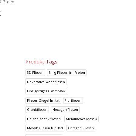
Holzholzoptik Imitat Emigres
Badezimmer Fliesen Rea
0 Green
MDE 20×120
Alhambra
16.48
€
22.00
€
€
20.59
€
27.50
€
Produkt-Tags
3D Fliesen
Billig Fliesen im Freien
Dekorative Wandfliesen
Einzigartiges Glasmosaik
Fliesen Ziegel Imitat
Flurfliesen
Granitfliesen
Hexagon fliesen
Holzholzoptik fliesen
Metallisches Mosaik
Mosaik Fliesen für Bad
Octagon Fliesen