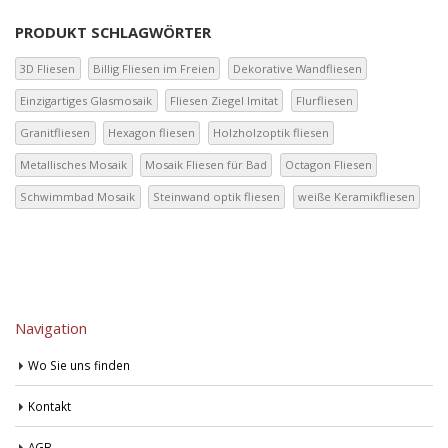
PRODUKT SCHLAGWÖRTER
3D Fliesen
Billig Fliesen im Freien
Dekorative Wandfliesen
Einzigartiges Glasmosaik
Fliesen Ziegel Imitat
Flurfliesen
Granitfliesen
Hexagon fliesen
Holzholzoptik fliesen
Metallisches Mosaik
Mosaik Fliesen für Bad
Octagon Fliesen
Schwimmbad Mosaik
Steinwand optik fliesen
weiße Keramikfliesen
Navigation
Wo Sie uns finden
Kontakt
AGB