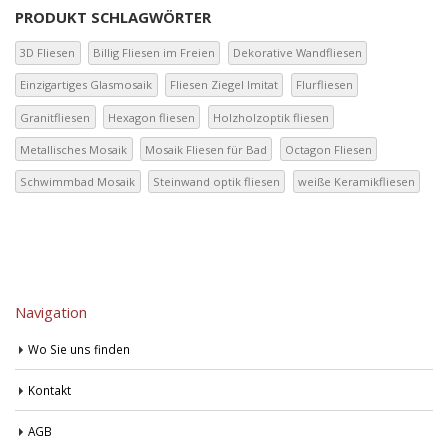
PRODUKT SCHLAGWÖRTER
3D Fliesen
Billig Fliesen im Freien
Dekorative Wandfliesen
Einzigartiges Glasmosaik
Fliesen Ziegel Imitat
Flurfliesen
Granitfliesen
Hexagon fliesen
Holzholzoptik fliesen
Metallisches Mosaik
Mosaik Fliesen für Bad
Octagon Fliesen
Schwimmbad Mosaik
Steinwand optik fliesen
weiße Keramikfliesen
Navigation
Wo Sie uns finden
Kontakt
AGB