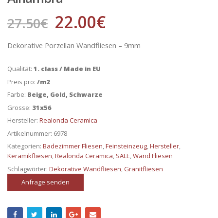
22.00
€
27.50
€
Dekorative Porzellan Wandfliesen – 9mm
Qualität:
1. class / Made in EU
Preis pro:
/m2
Farbe:
Beige, Gold, Schwarze
Grosse:
31x56
Hersteller:
Realonda Ceramica
Artikelnummer:
6978
Kategorien:
Badezimmer Fliesen
,
Feinsteinzeug
,
Hersteller
,
Keramikfliesen
,
Realonda Ceramica
,
SALE
,
Wand Fliesen
Schlagwörter:
Dekorative Wandfliesen
,
Granitfliesen
Anfrage senden