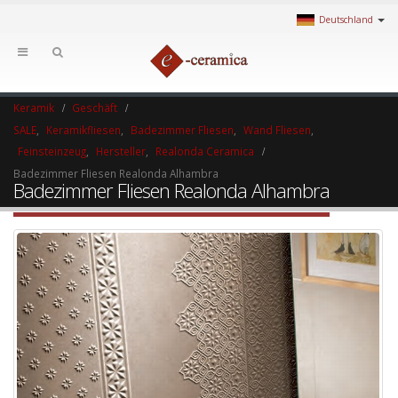
Deutschland
Keramik
Geschäft
SALE
,
Keramikfliesen
,
Badezimmer Fliesen
,
Wand Fliesen
,
Feinsteinzeug
,
Hersteller
,
Realonda Ceramica
Badezimmer Fliesen Realonda Alhambra
Badezimmer Fliesen Realonda Alhambra