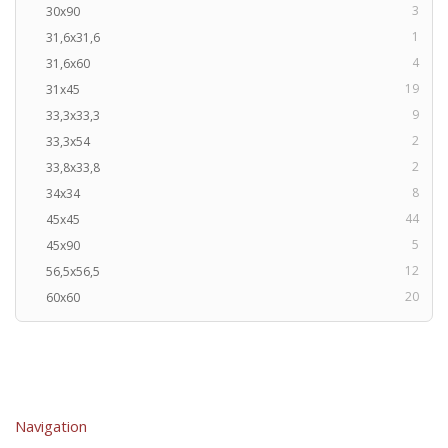
3
30x90
1
31,6x31,6
4
31,6x60
19
31x45
9
33,3x33,3
2
33,3x54
2
33,8x33,8
8
34x34
44
45x45
5
45x90
12
56,5x56,5
20
60x60
Navigation