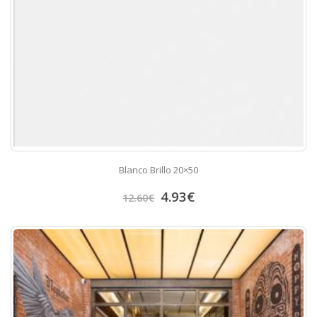
Blanco Brillo 20×50
4.93
€
12.60
€