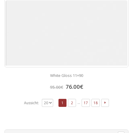
White Gloss 11×90
76.00
€
95.00
€
…
Aussicht:
1
2
17
18