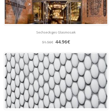
Sechseckiges Glasmosaik
44.96
€
51.56
€