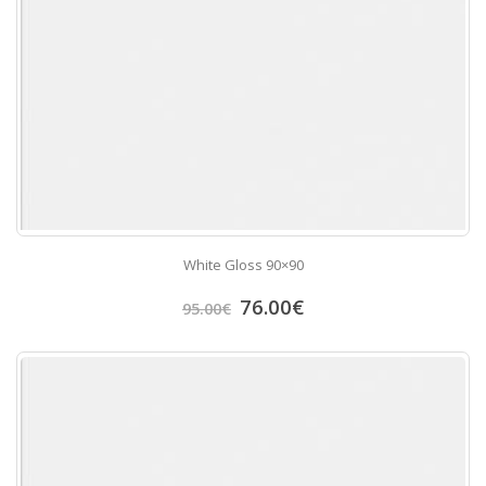
White Gloss 90×90
76.00
€
95.00
€