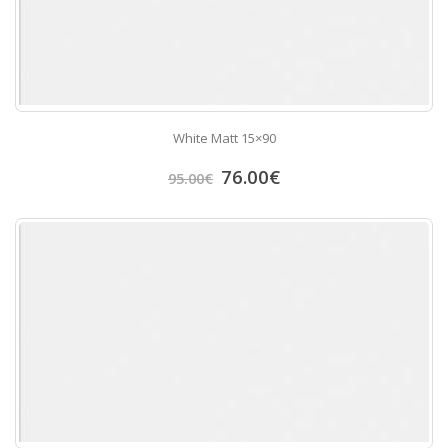
White Matt 15×90
76.00
€
95.00
€