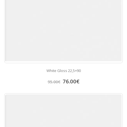
White Gloss 22,5×90
76.00
€
95.00
€