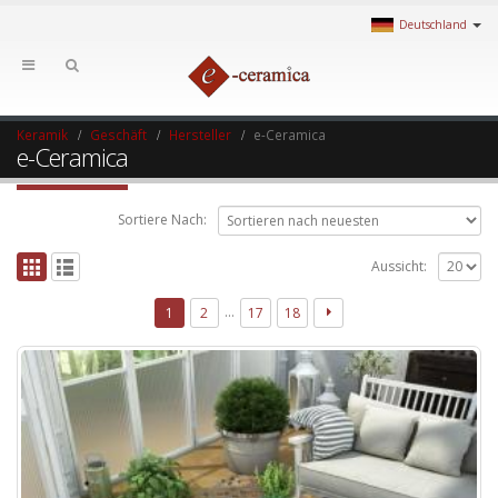
Deutschland
Keramik
Geschäft
Hersteller
e-Ceramica
e-Ceramica
Sortiere Nach:
Aussicht:
…
1
2
17
18