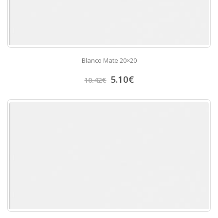
Blanco Mate 20×20
5.10
€
10.42
€