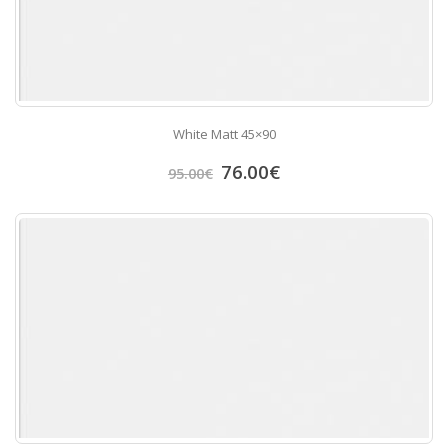
White Matt 45×90
76.00
€
95.00
€