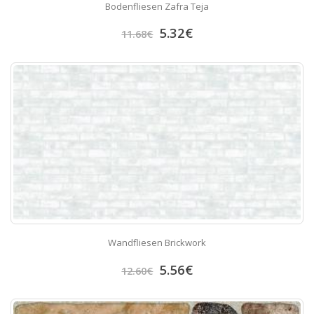
Bodenfliesen Zafra Teja
5.32
€
11.68
€
Wandfliesen Brickwork
5.56
€
12.60
€