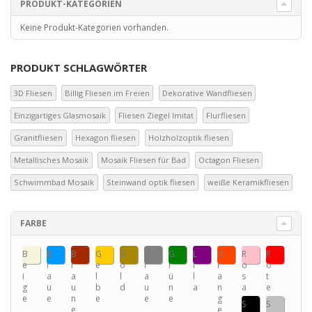
PRODUKT-KATEGORIEN
Keine Produkt-Kategorien vorhanden.
PRODUKT SCHLAGWÖRTER
3D Fliesen
Billig Fliesen im Freien
Dekorative Wandfliesen
Einzigartiges Glasmosaik
Fliesen Ziegel Imitat
Flurfliesen
Granitfliesen
Hexagon fliesen
Holzholzoptik fliesen
Metallisches Mosaik
Mosaik Fliesen für Bad
Octagon Fliesen
Schwimmbad Mosaik
Steinwand optik fliesen
weiße Keramikfliesen
FARBE
B
B
B
G
G
G
G
L
O
R
R
e
l
r
e
o
r
r
i
r
o
o
i
a
a
l
l
a
ü
l
a
s
t
g
u
u
b
d
u
n
a
n
a
e
e
e
n
e
e
e
g
S
S
e
e