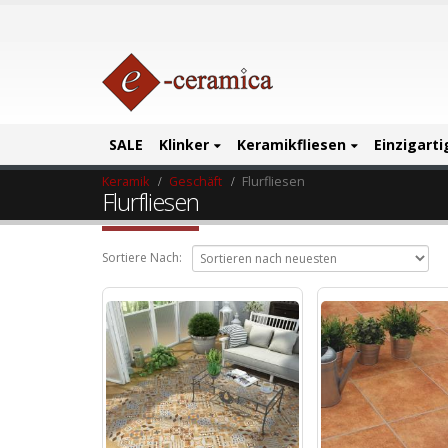
SALE
Klinker
Keramikfliesen
Einzigart
Keramik
Geschäft
Flurfliesen
Flurfliesen
Sortiere Nach: