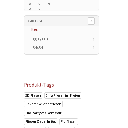
g
u
e
e
e
GRÖSSE
Filter:
1
33,3x33,3
1
34x34
Produkt-Tags
3D Fliesen
Billig Fliesen im Freien
Dekorative Wandfliesen
Einzigartiges Glasmosaik
Fliesen Ziegel Imitat
Flurfliesen