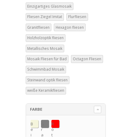
Einzigartiges Glasmosaik
Fliesen Ziegel Imitat
Flurfliesen
Granitfliesen
Hexagon fliesen
Holzholzoptik fliesen
Metallisches Mosaik
Mosaik Fliesen für Bad
Octagon Fliesen
Schwimmbad Mosaik
Steinwand optik fliesen
weiße Keramikfliesen
FARBE
B
G
R
e
r
o
i
a
t