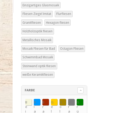
Einzigartiges Glasmosaik
Fliesen Ziegel Imitat
Flurfliesen
Granitfliesen
Hexagon fliesen
Holzholzoptik fliesen
Metallisches Mosaik
Mosaik Fliesen für Bad
Octagon Fliesen
Schwimmbad Mosaik
Steinwand optik fliesen
weiße Keramikfliesen
FARBE
B
B
B
G
G
G
G
e
l
r
e
o
r
r
i
a
a
l
l
a
ü