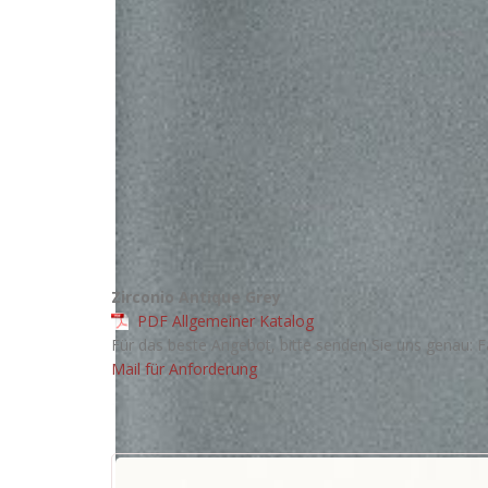
Zirconio Antique Grey
PDF Allgemeiner Katalog
Für das beste Angebot, bitte senden Sie uns genau: F
Mail für Anforderung