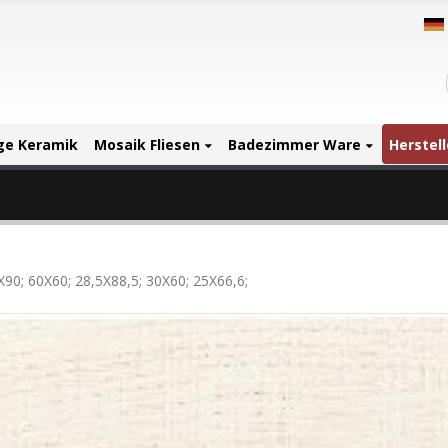
ige Keramik
Mosaik Fliesen
Badezimmer Ware
Herstell
90; 60X60; 28,5X88,5; 30X60; 25X66,6;