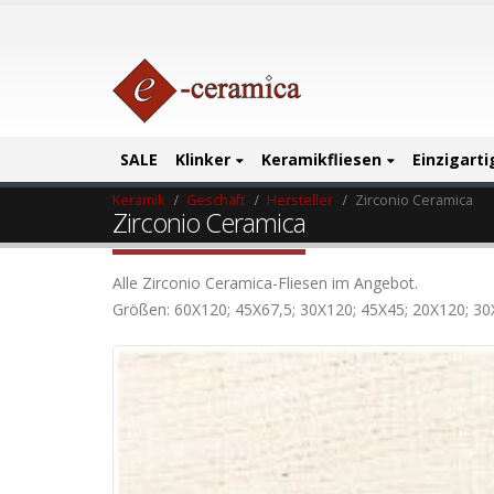
SALE
Klinker
Keramikfliesen
Einzigart
Keramik
Geschäft
Hersteller
Zirconio Ceramica
Zirconio Ceramica
Alle Zirconio Ceramica-Fliesen im Angebot.
Größen: 60X120; 45X67,5; 30X120; 45X45; 20X120; 30X