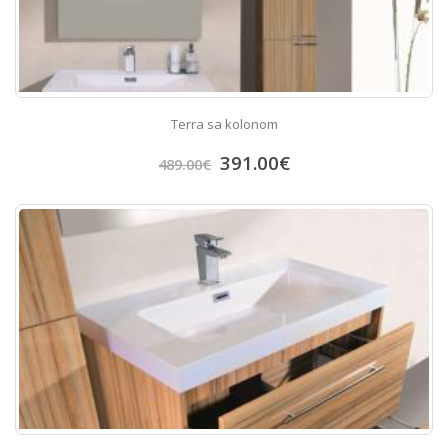
Terra sa kolonom
391.00
€
489.00
€