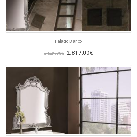
Palacio Blanco
2,817.00
€
3,521.00
€