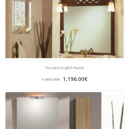
Toscano English Rustic
1,196.00
€
1,495.00
€