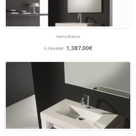
Viena Blanco
1,387.00
€
1,734.00
€