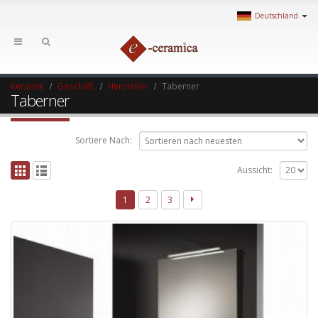
Deutschland
Keramik
Geschäft
Hersteller
Taberner
Taberner
Sortiere Nach:
Aussicht:
1
2
3