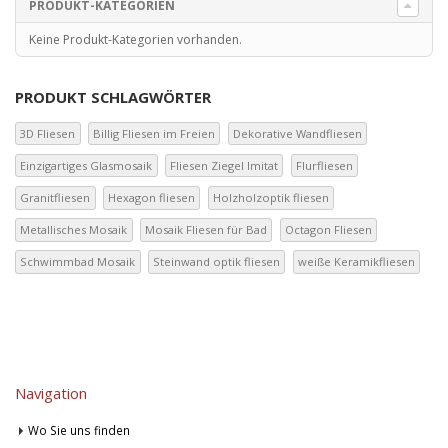
PRODUKT-KATEGORIEN
Keine Produkt-Kategorien vorhanden.
PRODUKT SCHLAGWÖRTER
3D Fliesen
Billig Fliesen im Freien
Dekorative Wandfliesen
Einzigartiges Glasmosaik
Fliesen Ziegel Imitat
Flurfliesen
Granitfliesen
Hexagon fliesen
Holzholzoptik fliesen
Metallisches Mosaik
Mosaik Fliesen für Bad
Octagon Fliesen
Schwimmbad Mosaik
Steinwand optik fliesen
weiße Keramikfliesen
Navigation
Wo Sie uns finden