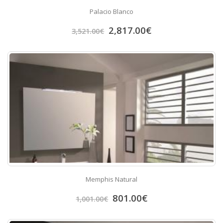
Palacio Blanco
2,817.00
€
3,521.00
€
Memphis Natural
801.00
€
1,001.00
€