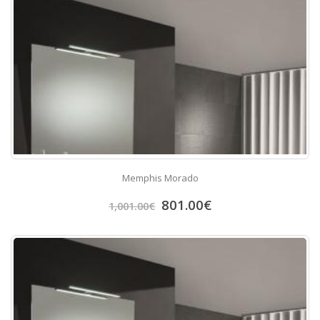
Memphis Morado
801.00
€
1,001.00
€