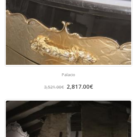
Palacio
2,817.00
€
3,521.00
€