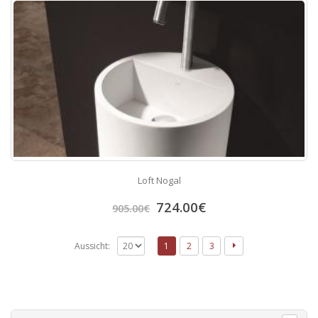
Loft Nogal
724.00
€
905.00
€
Aussicht:
1
2
3