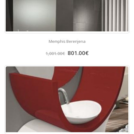
Memphis Berenjena
801.00
€
1,001.00
€