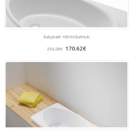
Babybath 100×50 Bathtub
170.62
€
213.28
€