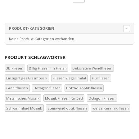
PRODUKT-KATEGORIEN
Keine Produkt-Kategorien vorhanden.
PRODUKT SCHLAGWÖRTER
3D Fliesen
Billig Fliesen im Freien
Dekorative Wandfliesen
Einzigartiges Glasmosaik
Fliesen Ziegel Imitat
Flurfliesen
Granitfliesen
Hexagon fliesen
Holzholzoptik fliesen
Metallisches Mosaik
Mosaik Fliesen für Bad
Octagon Fliesen
Schwimmbad Mosaik
Steinwand optik fliesen
weiße Keramikfliesen