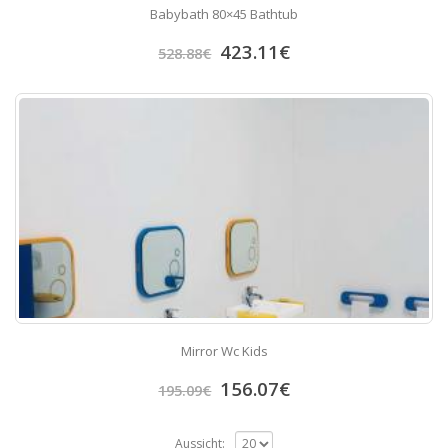
Babybath 80×45 Bathtub
423.11
€
528.88
€
Mirror Wc Kids
156.07
€
195.09
€
Aussicht: