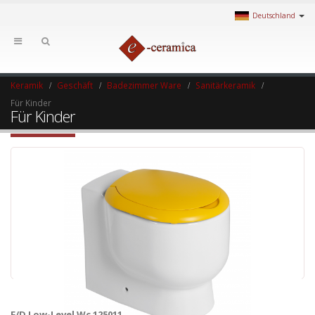
Deutschland
Keramik
Geschäft
Badezimmer Ware
Sanitärkeramik
Für Kinder
Für Kinder
F/D Low-Level Wc 125011