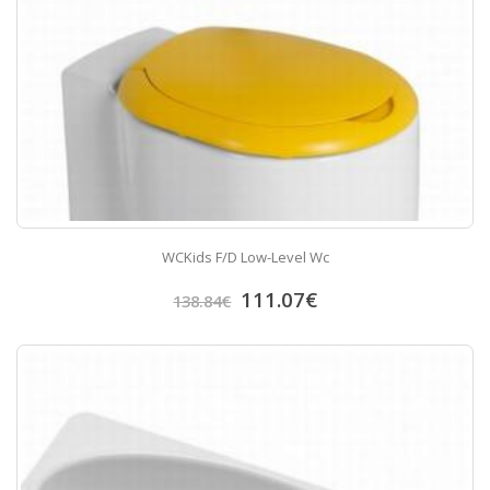
WCKids F/D Low-Level Wc
111.07
€
138.84
€