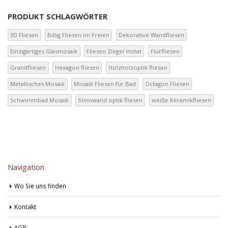
PRODUKT SCHLAGWÖRTER
3D Fliesen
Billig Fliesen im Freien
Dekorative Wandfliesen
Einzigartiges Glasmosaik
Fliesen Ziegel Imitat
Flurfliesen
Granitfliesen
Hexagon fliesen
Holzholzoptik fliesen
Metallisches Mosaik
Mosaik Fliesen für Bad
Octagon Fliesen
Schwimmbad Mosaik
Steinwand optik fliesen
weiße Keramikfliesen
Navigation
Wo Sie uns finden
Kontakt
AGB