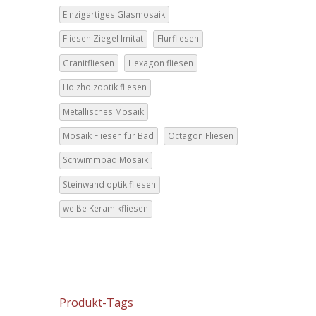
Einzigartiges Glasmosaik
Fliesen Ziegel Imitat
Flurfliesen
Granitfliesen
Hexagon fliesen
Holzholzoptik fliesen
Metallisches Mosaik
Mosaik Fliesen für Bad
Octagon Fliesen
Schwimmbad Mosaik
Steinwand optik fliesen
weiße Keramikfliesen
Produkt-Tags