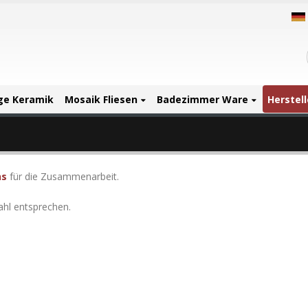
ige Keramik
Mosaik Fliesen
Badezimmer Ware
Herstell
ns
für die Zusammenarbeit.
ahl entsprechen.