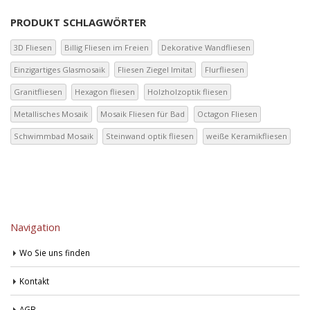
PRODUKT SCHLAGWÖRTER
3D Fliesen
Billig Fliesen im Freien
Dekorative Wandfliesen
Einzigartiges Glasmosaik
Fliesen Ziegel Imitat
Flurfliesen
Granitfliesen
Hexagon fliesen
Holzholzoptik fliesen
Metallisches Mosaik
Mosaik Fliesen für Bad
Octagon Fliesen
Schwimmbad Mosaik
Steinwand optik fliesen
weiße Keramikfliesen
Navigation
Wo Sie uns finden
Kontakt
AGB