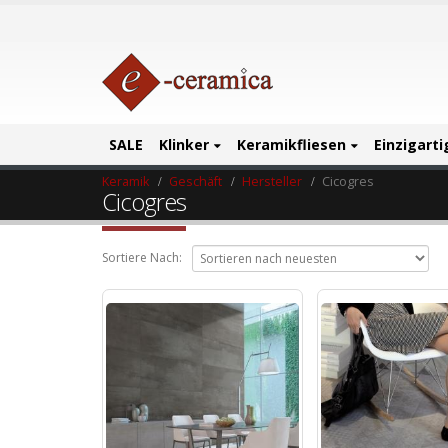
SALE
Klinker
Keramikfliesen
Einzigart
Keramik
Geschäft
Hersteller
Cicogres
Cicogres
Sortiere Nach: