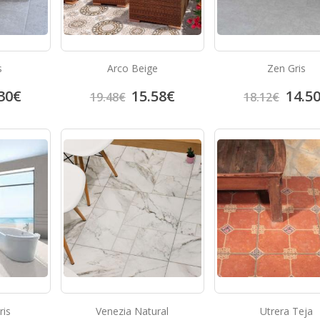
s
Arco Beige
Zen Gris
30
€
15.58
€
14.5
19.48
€
18.12
€
ris
Venezia Natural
Utrera Teja