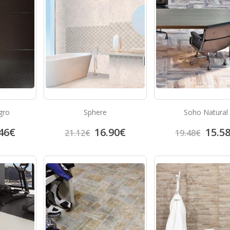
gro
Sphere
Soho Natural
46
€
16.90
€
15.5
21.12
€
19.48
€