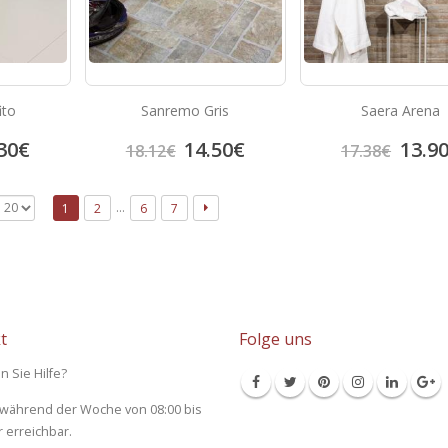
ito
Sanremo Gris
Saera Arena
30
€
14.50
€
13.9
18.12
€
17.38
€
…
1
2
6
7
t
Folge uns
n Sie Hilfe?
 während der Woche von 08:00 bis
r erreichbar.