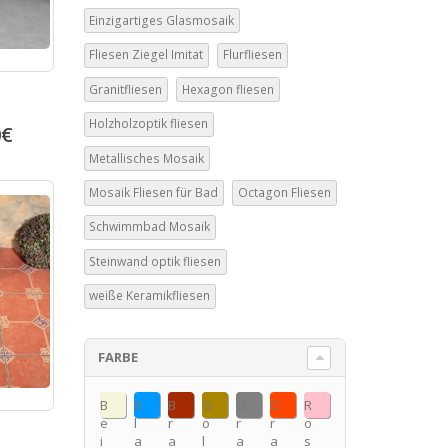
Einzigartiges Glasmosaik
Fliesen Ziegel Imitat
Flurfliesen
Granitfliesen
Hexagon fliesen
Holzholzoptik fliesen
0
€
Metallisches Mosaik
Mosaik Fliesen für Bad
Octagon Fliesen
Schwimmbad Mosaik
Steinwand optik fliesen
weiße Keramikfliesen
FARBE
B
B
B
G
G
O
R
e
l
r
o
r
r
o
i
a
a
l
a
a
s