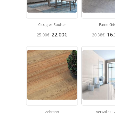
Cicogres Soulker
Fame Gri
22.00
€
16.
25.00
€
20.38
€
Zebrano
Versailles G