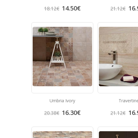
14.50
€
16.
18.12
€
21.12
€
Umbria Ivory
Travertin
16.30
€
16.
20.38
€
21.12
€