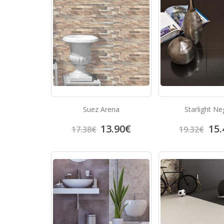
Suez Arena
Starlight Ne
13.90
€
15.
17.38
€
19.32
€