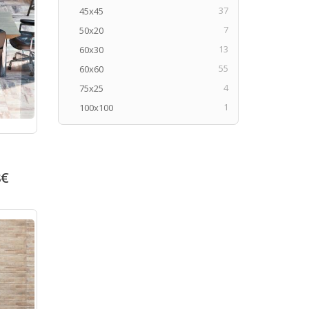
37
45x45
7
50x20
13
60x30
55
60x60
4
75x25
1
100x100
8
€