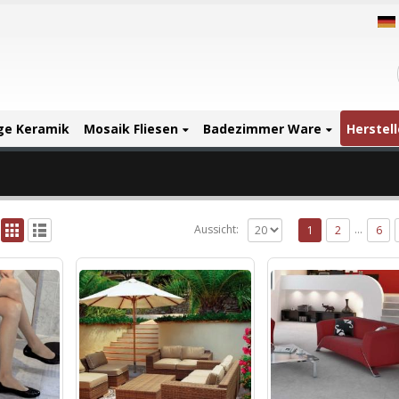
ige Keramik
Mosaik Fliesen
Badezimmer Ware
Herstell
…
Aussicht:
1
2
6