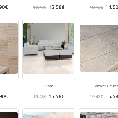
90
€
15.58
€
14.5
19.48
€
18.12
€
e
Titan
Tarraco Crem
90
€
15.58
€
15.5
19.48
€
19.48
€