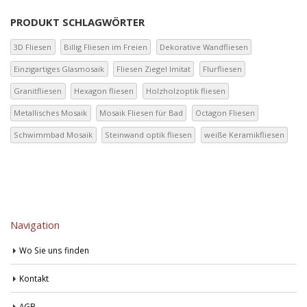
PRODUKT SCHLAGWÖRTER
3D Fliesen
Billig Fliesen im Freien
Dekorative Wandfliesen
Einzigartiges Glasmosaik
Fliesen Ziegel Imitat
Flurfliesen
Granitfliesen
Hexagon fliesen
Holzholzoptik fliesen
Metallisches Mosaik
Mosaik Fliesen für Bad
Octagon Fliesen
Schwimmbad Mosaik
Steinwand optik fliesen
weiße Keramikfliesen
Navigation
Wo Sie uns finden
Kontakt
AGB