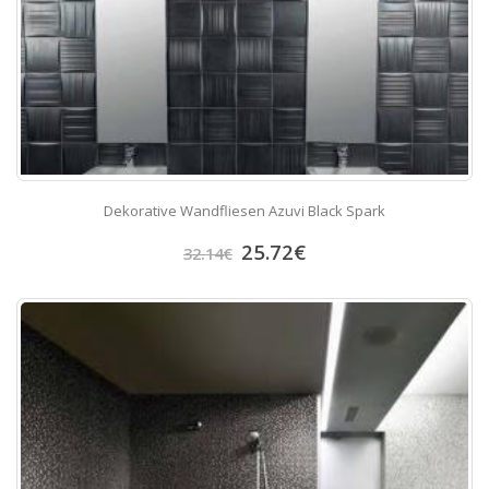
Dekorative Wandfliesen Azuvi Black Spark
25.72
€
32.14
€