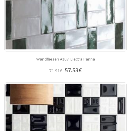
Wandfliesen Azuvi Electra Panna
57.53
€
71.91
€