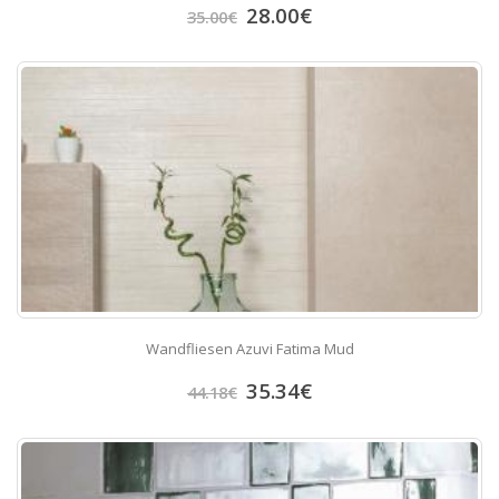
28.00
€
35.00
€
Wandfliesen Azuvi Fatima Mud
35.34
€
44.18
€