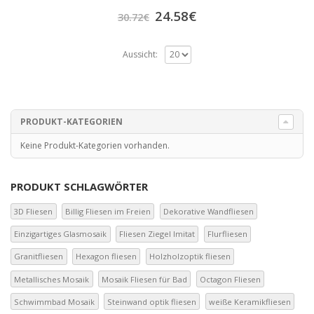
24.58
€
30.72
€
Aussicht:
PRODUKT-KATEGORIEN
Keine Produkt-Kategorien vorhanden.
PRODUKT SCHLAGWÖRTER
3D Fliesen
Billig Fliesen im Freien
Dekorative Wandfliesen
Einzigartiges Glasmosaik
Fliesen Ziegel Imitat
Flurfliesen
Granitfliesen
Hexagon fliesen
Holzholzoptik fliesen
Metallisches Mosaik
Mosaik Fliesen für Bad
Octagon Fliesen
Schwimmbad Mosaik
Steinwand optik fliesen
weiße Keramikfliesen