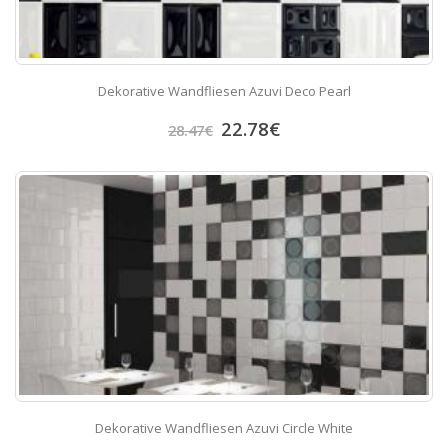
Dekorative Wandfliesen Azuvi Deco Pearl
22.78
€
28.47
€
Dekorative Wandfliesen Azuvi Circle White