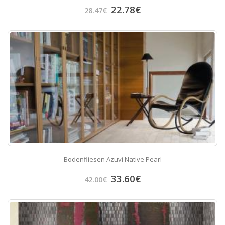
22.78
€
28.47
€
Bodenfliesen Azuvi Native Pearl
33.60
€
42.00
€