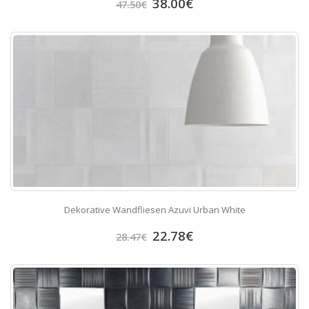
38.00
€
47.50
€
Dekorative Wandfliesen Azuvi Urban White
22.78
€
28.47
€