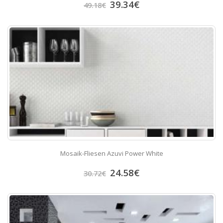
39.34
€
49.18
€
Mosaik-Fliesen Azuvi Power White
24.58
€
30.72
€