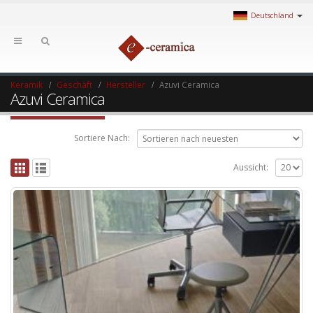
Deutschland
Keramik
Geschäft
Hersteller
Azuvi Ceramica
Azuvi Ceramica
Sortiere Nach:
Aussicht: