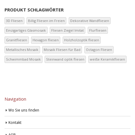
PRODUKT SCHLAGWÖRTER
3D Fliesen
Billig Fliesen im Freien
Dekorative Wandfliesen
Einzigartiges Glasmosaik
Fliesen Ziegel Imitat
Flurfliesen
Granitfliesen
Hexagon fliesen
Holzholzoptik fliesen
Metallisches Mosaik
Mosaik Fliesen für Bad
Octagon Fliesen
Schwimmbad Mosaik
Steinwand optik fliesen
weiße Keramikfliesen
Navigation
Wo Sie uns finden
Kontakt
AGB