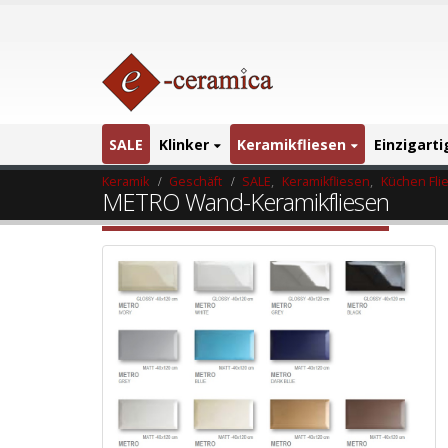
SALE
Klinker
Keramikfliesen
Einzigart
Keramik
Geschäft
SALE
,
Keramikfliesen
,
Küchen Fli
METRO Wand-Keramikfliesen