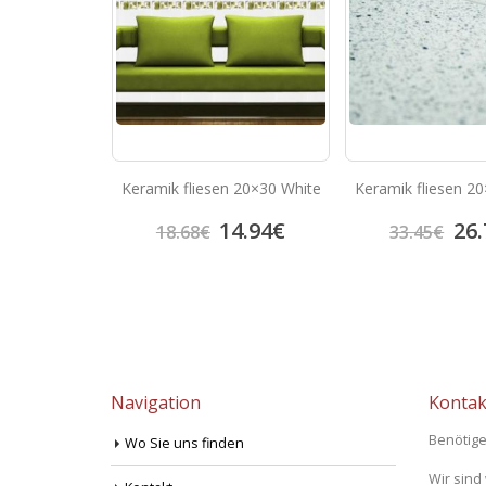
w-Level Wc
Keramik fliesen 20×30 White
Keramik fliesen 2
11.07
€
14.94
€
26.
18.68
€
33.45
€
Navigation
Kontak
Benötige
Wo Sie uns finden
Wir sind