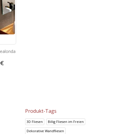
Realonda
WCKids F/D Low-Level Wc
Keramik fliesen 20×30 
0
€
111.07
€
14.94
€
138.84
€
18.68
€
Produkt-Tags
3D Fliesen
Billig Fliesen im Freien
Dekorative Wandfliesen