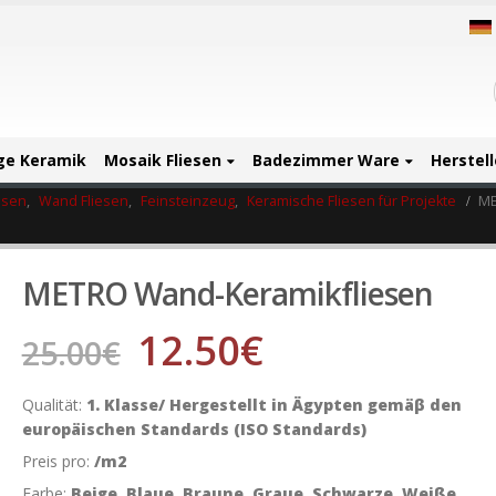
ige Keramik
Mosaik Fliesen
Badezimmer Ware
Herstell
esen
,
Wand Fliesen
,
Feinsteinzeug
,
Keramische Fliesen für Projekte
ME
METRO Wand-Keramikfliesen
12.50
€
25.00
€
Qualität:
1. Klasse/ Hergestellt in Ägypten gemäβ den
europäischen Standards (ISO Standards)
Preis pro:
/m2
Farbe:
Beige, Blaue, Braune, Graue, Schwarze, Weiße