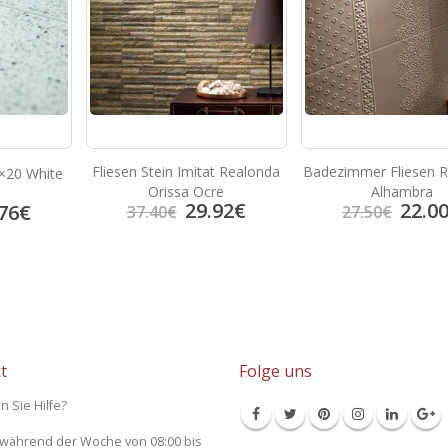
Fliesen Stein Imitat Realonda
Badezimmer Fliesen 
0×20 White
Orissa Ocre
Alhambra
29.92
€
22.0
76
€
37.40
€
27.50
€
t
Folge uns
n Sie Hilfe?
 während der Woche von 08:00 bis