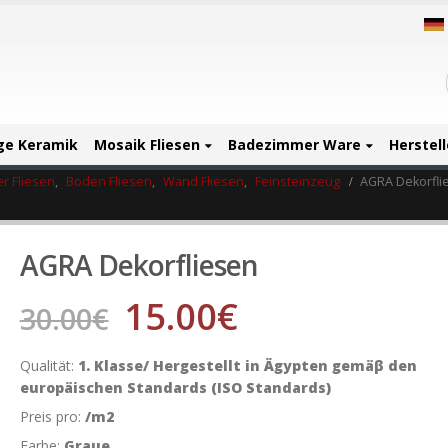
ige Keramik
Mosaik Fliesen
Badezimmer Ware
Herstell
r Fliesen
,
Boden Fliesen
,
Wand Fliesen
,
Feinsteinzeug
AGRA Dekorfli
AGRA Dekorfliesen
15.00
€
30.00
€
Qualität:
1. Klasse/ Hergestellt in Ägypten gemäβ den
europäischen Standards (ISO Standards)
Preis pro:
/m2
Farbe:
Graue