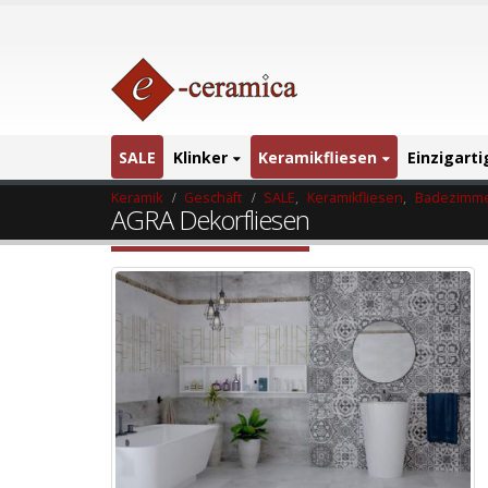
SALE
Klinker
Keramikfliesen
Einzigart
Keramik
Geschäft
SALE
,
Keramikfliesen
,
Badezimme
AGRA Dekorfliesen