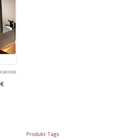
Realonda
Halcon Elegance Crema
Keramik fliesen 20×30 
0
€
17.93
€
14.94
€
22.41
€
18.68
€
Produkt-Tags