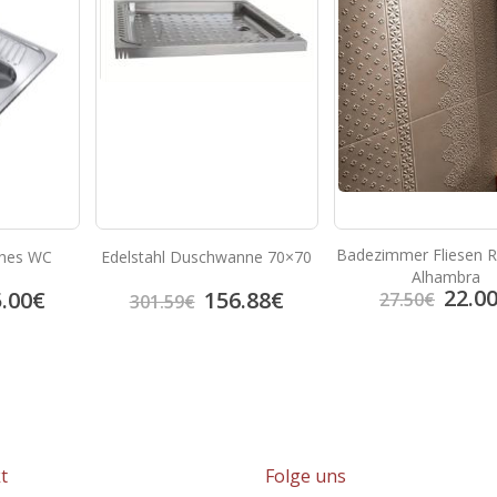
Badezimmer Fliesen 
sches WC
Edelstahl Duschwanne 70×70
Alhambra
22.0
.00
€
156.88
€
27.50
€
301.59
€
t
Folge uns