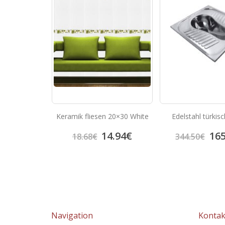
nce Crema
Keramik fliesen 20×30 White
Edelstahl türki
7.93
€
14.94
€
165
18.68
€
344.50
€
Navigation
Kontak