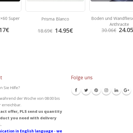
60×60 Super
Boden und Wandfliese
Prisma Blanco
Anthracite
17
€
24.0
14.95
€
30.06
€
18.69
€
t
Folge uns
n Sie Hilfe?
 während der Woche von 08:00 bis
r erreichbar.
act offer, PLS send us quantity
duct you need with delivery
.
cation in English language - we