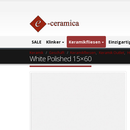
SALE
Klinker
Keramikfliesen
Einzigart
Keramik
Geschäft
Keramikfliesen
,
Keramik Outlet
,
H
White Polished 15×60