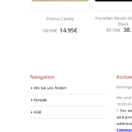
Porzellan fliesen 
Ceniza
Prisma Canela
Black
38.
3.92
€
14.95
€
47.72
€
18.69
€
Navigation
Kontak
Benötige
Wo Sie uns finden
Wir sind
Kontakt
16:00 Uh
T:
For ex
AGB
and pro
address
Communi