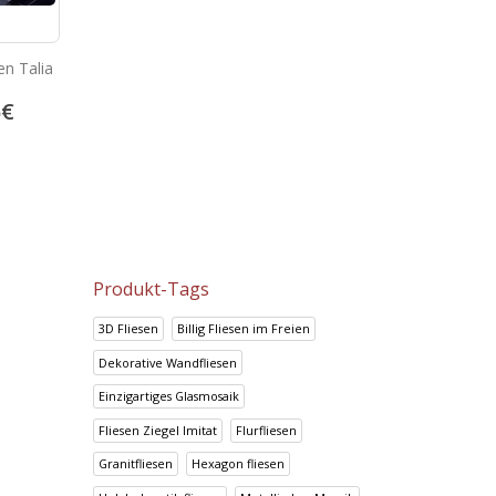
n Talia
Portland Ceniza
Prisma Canela
5
€
13.92
€
14.95
€
17.41
€
18.69
€
Produkt-Tags
3D Fliesen
Billig Fliesen im Freien
Dekorative Wandfliesen
Einzigartiges Glasmosaik
Fliesen Ziegel Imitat
Flurfliesen
Granitfliesen
Hexagon fliesen