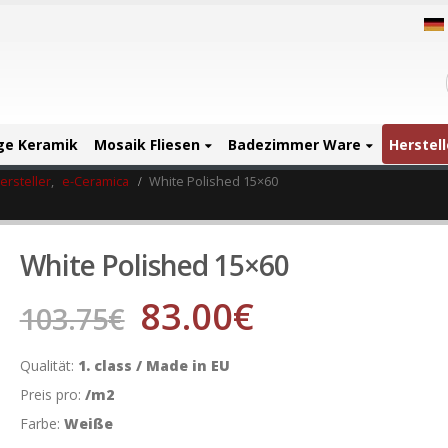
ige Keramik
Mosaik Fliesen
Badezimmer Ware
Herstell
ersteller
,
e-Ceramica
White Polished 15×60
White Polished 15×60
83.00
€
103.75
€
Qualität:
1. class / Made in EU
Preis pro:
/m2
Farbe:
Weiße