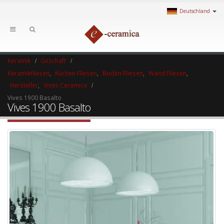
Deutschland
Keramik
Geschäft
Keramikfliesen
,
Küchen Fliesen
,
Boden Fliesen
,
Wand Fliesen
,
Hersteller
,
Vives Ceramica
Vives 1900 Basalto
Vives 1900 Basalto