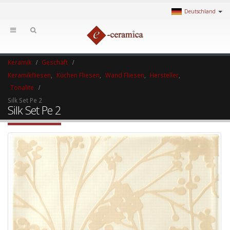
Deutschland
Keramik
Geschäft
Keramikfliesen
,
Küchen Fliesen
,
Wand Fliesen
,
Hersteller
,
Tonalite
Silk Set Pe 2
Silk Set Pe 2