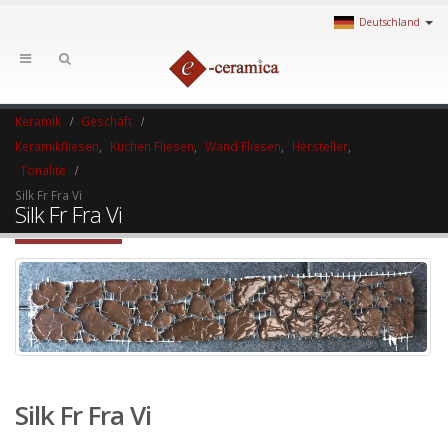
Deutschland
Keramik
Geschäft
Keramikfliesen
,
Küchen Fliesen
,
Wand Fliesen
,
Hersteller
,
Tonalite
Silk Fr Fra Vi
Silk Fr Fra Vi
Silk Fr Fra Vi