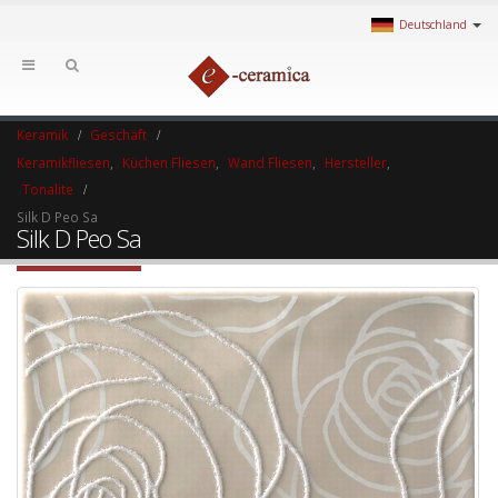
Deutschland
Keramik
Geschäft
Keramikfliesen
,
Küchen Fliesen
,
Wand Fliesen
,
Hersteller
,
Tonalite
Silk D Peo Sa
Silk D Peo Sa