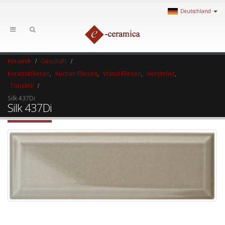
Deutschland
Keramik
Geschäft
Keramikfliesen
,
Küchen Fliesen
,
Wand Fliesen
,
Hersteller
,
Tonalite
Silk 437Di
Silk 437Di