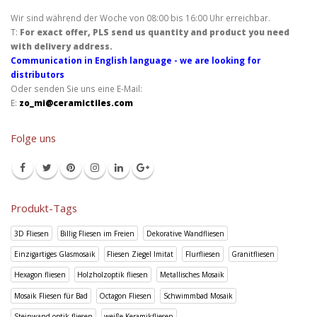
Wir sind während der Woche von 08:00 bis 16:00 Uhr erreichbar.
T:
For exact offer, PLS send us quantity and product you need
with delivery address.
Communication in English language - we are looking for
distributors
Oder senden Sie uns eine E-Mail:
E:
zo_mi@ceramictiles.com
Folge uns
Produkt-Tags
3D Fliesen
Billig Fliesen im Freien
Dekorative Wandfliesen
Einzigartiges Glasmosaik
Fliesen Ziegel Imitat
Flurfliesen
Granitfliesen
Hexagon fliesen
Holzholzoptik fliesen
Metallisches Mosaik
Mosaik Fliesen für Bad
Octagon Fliesen
Schwimmbad Mosaik
Steinwand optik fliesen
weiße Keramikfliesen