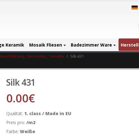
ige Keramik
Mosaik Fliesen
Badezimmer Ware
Herstell
Wand Fliesen
,
Hersteller
,
Tonalite
Silk 431
Silk 431
0.00
€
Qualität:
1. class / Made in EU
Preis pro:
/m2
Farbe:
Weiße