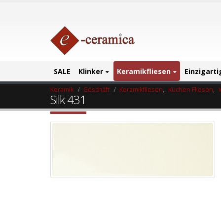
SALE
Klinker
Keramikfliesen
Einzigart
Keramik
Geschäft
Keramikfliesen
,
Küchen Fliesen
,
Silk 431