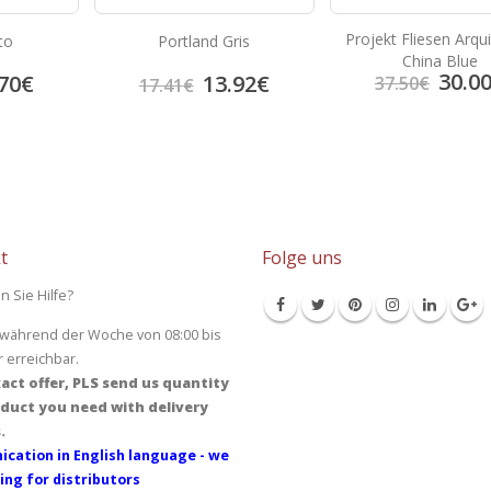
Projekt Fliesen Arqu
to
Portland Gris
China Blue
30.0
70
€
13.92
€
37.50
€
17.41
€
t
Folge uns
n Sie Hilfe?
 während der Woche von 08:00 bis
r erreichbar.
act offer, PLS send us quantity
duct you need with delivery
.
cation in English language - we
ing for distributors