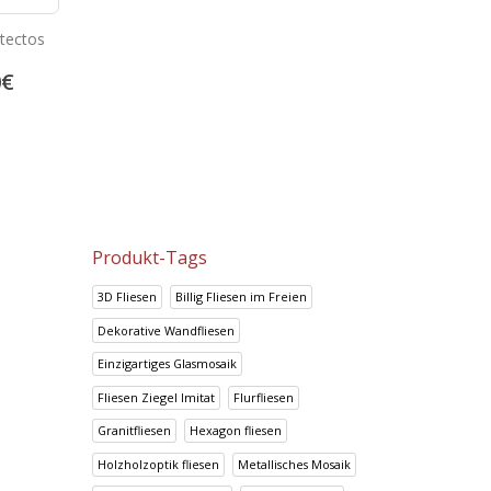
itectos
Porzellan fliesen 60×60 Super
Prisma Canela
Black
0
€
38.17
€
14.95
€
47.72
€
18.69
€
Produkt-Tags
3D Fliesen
Billig Fliesen im Freien
Dekorative Wandfliesen
Einzigartiges Glasmosaik
Fliesen Ziegel Imitat
Flurfliesen
Granitfliesen
Hexagon fliesen
Holzholzoptik fliesen
Metallisches Mosaik