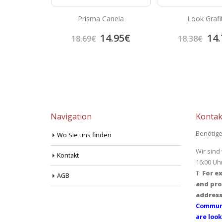
n 60×60 Super
Prisma Canela
Look Grafi
k
8.17
€
14.95
€
14.
18.69
€
18.38
€
Navigation
Kontak
Benötige
Wo Sie uns finden
Wir sind
Kontakt
16:00 Uh
T:
For ex
AGB
and pro
address
Communi
are look