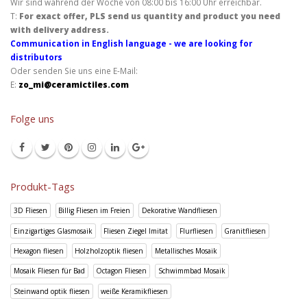
Wir sind während der Woche von 08:00 bis 16:00 Uhr erreichbar.
T:
For exact offer, PLS send us quantity and product you need
with delivery address.
Communication in English language - we are looking for
distributors
Oder senden Sie uns eine E-Mail:
E:
zo_mi@ceramictiles.com
Folge uns
Produkt-Tags
3D Fliesen
Billig Fliesen im Freien
Dekorative Wandfliesen
Einzigartiges Glasmosaik
Fliesen Ziegel Imitat
Flurfliesen
Granitfliesen
Hexagon fliesen
Holzholzoptik fliesen
Metallisches Mosaik
Mosaik Fliesen für Bad
Octagon Fliesen
Schwimmbad Mosaik
Steinwand optik fliesen
weiße Keramikfliesen