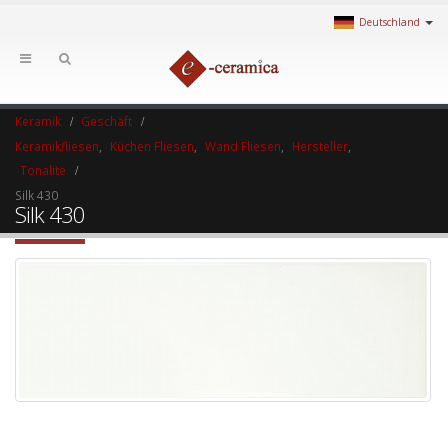
Deutschland
Keramik
Geschäft
Keramikfliesen
,
Küchen Fliesen
,
Wand Fliesen
,
Hersteller
,
Tonalite
Silk 430
Silk 430