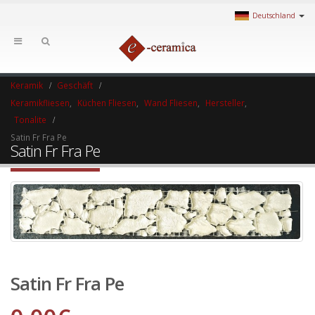
Deutschland
Keramik
Geschäft
Keramikfliesen
,
Küchen Fliesen
,
Wand Fliesen
,
Hersteller
,
Tonalite
Satin Fr Fra Pe
Satin Fr Fra Pe
Satin Fr Fra Pe