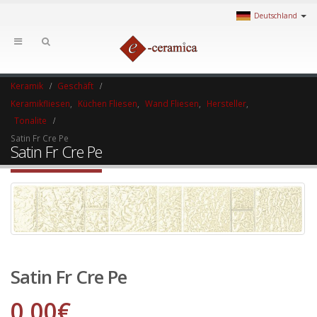
Deutschland
Keramik
Geschäft
Keramikfliesen
,
Küchen Fliesen
,
Wand Fliesen
,
Hersteller
,
Tonalite
Satin Fr Cre Pe
Satin Fr Cre Pe
Satin Fr Cre Pe
0.00
€