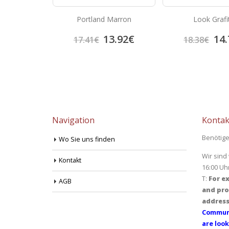
rema
Portland Marron
Look Grafi
4.70
€
13.92
€
14.
17.41
€
18.38
€
Navigation
Kontak
Benötige
Wo Sie uns finden
Wir sind
Kontakt
16:00 Uh
T:
For ex
AGB
and pro
address
Communi
are look