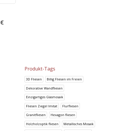
Look Crema
Portland Marron
5
€
14.70
€
13.92
€
18.38
€
17.41
€
Produkt-Tags
3D Fliesen
Billig Fliesen im Freien
Dekorative Wandfliesen
Einzigartiges Glasmosaik
Fliesen Ziegel Imitat
Flurfliesen
Granitfliesen
Hexagon fliesen
Holzholzoptik fliesen
Metallisches Mosaik