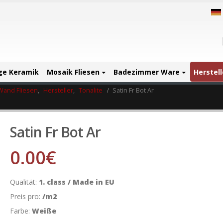
ige Keramik
Mosaik Fliesen
Badezimmer Ware
Herstell
Wand Fliesen
,
Hersteller
,
Tonalite
Satin Fr Bot Ar
Satin Fr Bot Ar
0.00
€
Qualität:
1. class / Made in EU
Preis pro:
/m2
Farbe:
Weiße