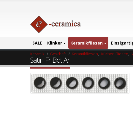
SALE
Klinker
Keramikfliesen
Einzigart
Keramik
Geschäft
Keramikfliesen
,
Küchen Fliesen
,
Satin Fr Bot Ar