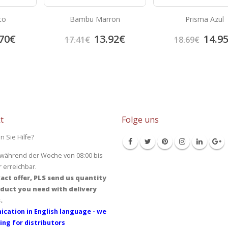
to
Bambu Marron
Prisma Azul
70
€
13.92
€
14.9
17.41
€
18.69
€
t
Folge uns
n Sie Hilfe?
 während der Woche von 08:00 bis
r erreichbar.
act offer, PLS send us quantity
duct you need with delivery
.
cation in English language - we
ing for distributors