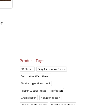
Look Chocolate
Look Grafito
5
€
14.70
€
14.70
€
18.38
€
18.38
€
Produkt-Tags
3D Fliesen
Billig Fliesen im Freien
Dekorative Wandfliesen
Einzigartiges Glasmosaik
Fliesen Ziegel Imitat
Flurfliesen
Granitfliesen
Hexagon fliesen
Holzholzoptik fliesen
Metallisches Mosaik