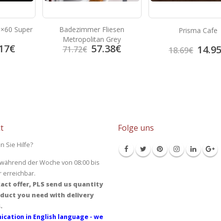
60×60 Super
Badezimmer Fliesen
Prisma Cafe
Metropolitan Grey
17
€
57.38
€
14.9
71.72
€
18.69
€
t
Folge uns
n Sie Hilfe?
 während der Woche von 08:00 bis
r erreichbar.
act offer, PLS send us quantity
duct you need with delivery
.
cation in English language - we