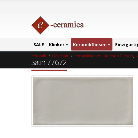
SALE
Klinker
Keramikfliesen
Einzigart
Keramik
Geschäft
Keramikfliesen
,
Küchen Fliesen
,
Satin 77672