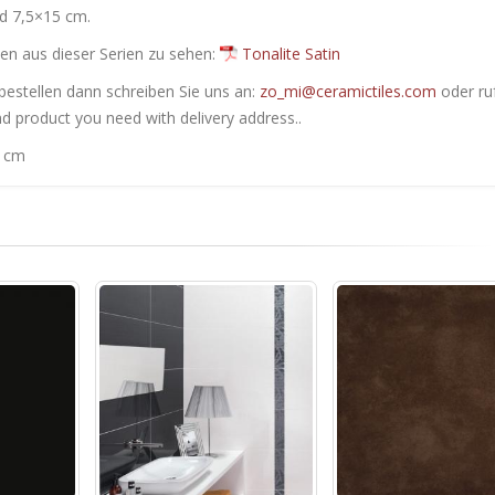
nd 7,5×15 cm.
en ​​aus dieser Serien zu sehen:
Tonalite Satin
bestellen dann schreiben Sie uns an:
zo_mi@ceramictiles.com
oder ru
nd product you need with delivery address..
0 cm