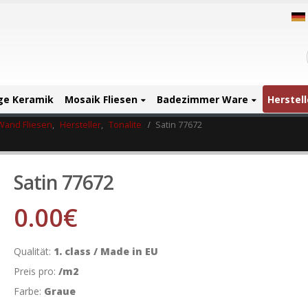
ige Keramik
Mosaik Fliesen
Badezimmer Ware
Herstell
Wand Fliesen
,
Hersteller
,
Tonalite
Satin 77672
Satin 77672
0.00
€
Qualität:
1. class / Made in EU
Preis pro:
/m2
Farbe:
Graue