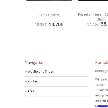
Porzellan fliesen 
colate
Look Grafito
Black
38.
4.70
€
14.70
€
47.72
€
18.38
€
Navigation
Kontak
Benötige
Wo Sie uns finden
Wir sind
Kontakt
16:00 Uh
T:
For ex
AGB
and pro
address
Communi