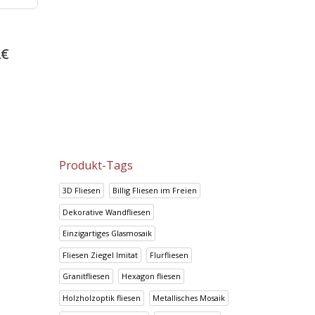
Keope Ciottolato Rosso
Prisma Blanco
2
€
66.82
€
14.95
€
83.53
€
18.69
€
Produkt-Tags
3D Fliesen
Billig Fliesen im Freien
Dekorative Wandfliesen
Einzigartiges Glasmosaik
Fliesen Ziegel Imitat
Flurfliesen
Granitfliesen
Hexagon fliesen
Holzholzoptik fliesen
Metallisches Mosaik