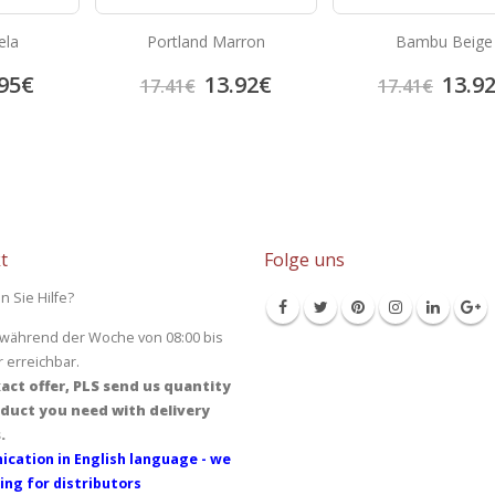
ela
Portland Marron
Bambu Beige
95
€
13.92
€
13.9
17.41
€
17.41
€
t
Folge uns
n Sie Hilfe?
 während der Woche von 08:00 bis
r erreichbar.
act offer, PLS send us quantity
duct you need with delivery
.
cation in English language - we
ing for distributors