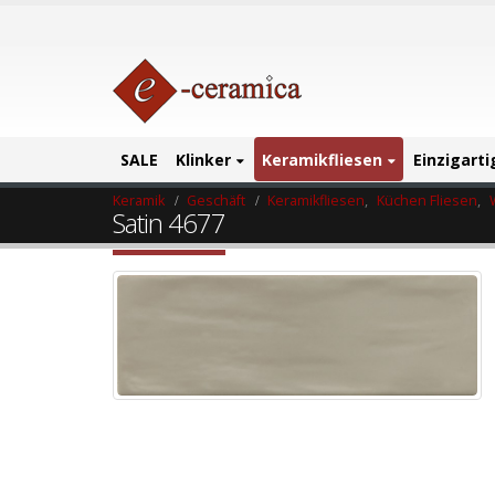
SALE
Klinker
Keramikfliesen
Einzigart
Keramik
Geschäft
Keramikfliesen
,
Küchen Fliesen
,
Satin 4677