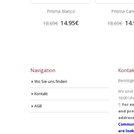
lato Rosso
Prisma Blanco
Prisma Can
6.82
€
14.95
€
14.
18.69
€
18.69
€
Navigation
Kontak
Benötige
Wo Sie uns finden
Wir sind
Kontakt
16:00 Uh
T:
For ex
AGB
and pro
address
Communi
are look