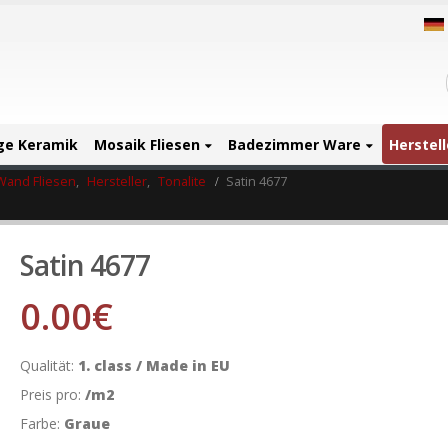
ige Keramik
Mosaik Fliesen
Badezimmer Ware
Herstell
Wand Fliesen
,
Hersteller
,
Tonalite
Satin 4677
Satin 4677
0.00
€
Qualität:
1. class / Made in EU
Preis pro:
/m2
Farbe:
Graue