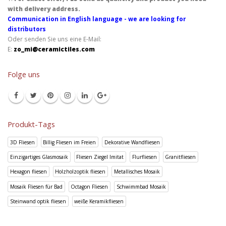
with delivery address.
Communication in English language - we are looking for
distributors
Oder senden Sie uns eine E-Mail:
E:
zo_mi@ceramictiles.com
Folge uns
Produkt-Tags
3D Fliesen
Billig Fliesen im Freien
Dekorative Wandfliesen
Einzigartiges Glasmosaik
Fliesen Ziegel Imitat
Flurfliesen
Granitfliesen
Hexagon fliesen
Holzholzoptik fliesen
Metallisches Mosaik
Mosaik Fliesen für Bad
Octagon Fliesen
Schwimmbad Mosaik
Steinwand optik fliesen
weiße Keramikfliesen