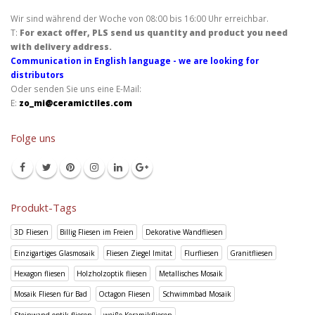
Wir sind während der Woche von 08:00 bis 16:00 Uhr erreichbar.
T:
For exact offer, PLS send us quantity and product you need
with delivery address.
Communication in English language - we are looking for
distributors
Oder senden Sie uns eine E-Mail:
E:
zo_mi@ceramictiles.com
Folge uns
Produkt-Tags
3D Fliesen
Billig Fliesen im Freien
Dekorative Wandfliesen
Einzigartiges Glasmosaik
Fliesen Ziegel Imitat
Flurfliesen
Granitfliesen
Hexagon fliesen
Holzholzoptik fliesen
Metallisches Mosaik
Mosaik Fliesen für Bad
Octagon Fliesen
Schwimmbad Mosaik
Steinwand optik fliesen
weiße Keramikfliesen