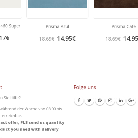
60×60 Super
Prisma Azul
Prisma Cafe
17
€
14.95
€
14.9
18.69
€
18.69
€
t
Folge uns
n Sie Hilfe?
 während der Woche von 08:00 bis
r erreichbar.
act offer, PLS send us quantity
duct you need with delivery
.