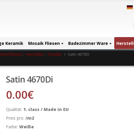
ige Keramik
Mosaik Fliesen
Badezimmer Ware
Herstell
Wand Fliesen
,
Hersteller
,
Tonalite
Satin 4670Di
Satin 4670Di
0.00
€
Qualität:
1. class / Made in EU
Preis pro:
/m2
Farbe:
Weiße