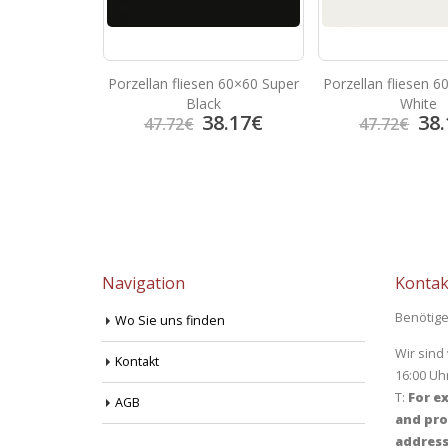
Porzellan fliesen 60×60 Super
Porzellan fliesen 
anela
Black
White
38.17
€
38.
4.95
€
47.72
€
47.72
€
Navigation
Kontak
Benötige
Wo Sie uns finden
Wir sind
Kontakt
16:00 Uh
T:
For ex
AGB
and pro
address