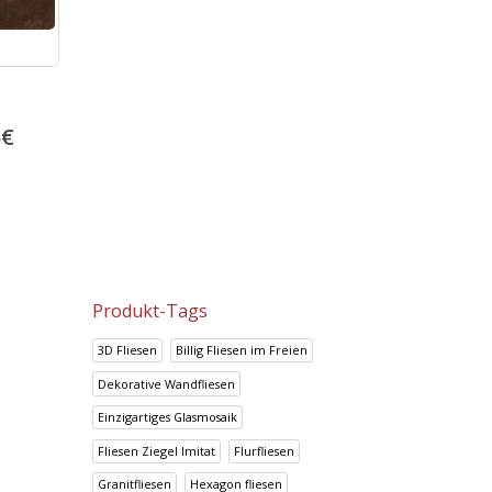
Porzellan fliesen 60×60 
Prisma Canela
Black
38.17
€
5
€
14.95
€
47.72
€
18.69
€
Produkt-Tags
3D Fliesen
Billig Fliesen im Freien
Dekorative Wandfliesen
Einzigartiges Glasmosaik
Fliesen Ziegel Imitat
Flurfliesen
Granitfliesen
Hexagon fliesen