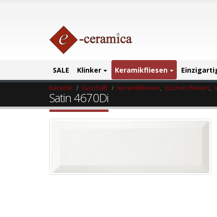
SALE
Klinker
Keramikfliesen
Einzigart
Keramik
Geschäft
Keramikfliesen
,
Küchen Fliesen
,
Satin 4670Di