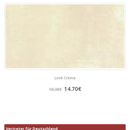
Look Crema
14.70
€
18.38
€
Vertreter für Deutschland