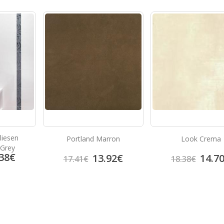
liesen
Portland Marron
Look Crema
 Grey
38
€
13.92
€
14.7
17.41
€
18.38
€