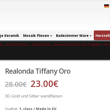
ige Keramik
Mosaik Fliesen
Badezimmer Ware
Herstell
sen
,
Küchen Fliesen
,
Wand Fliesen
,
Keramische Fliesen für Projekte
,
Hers
Realonda Tiffany Oro
23.00
€
28.00
€
3D-Gold und Silber wandfliesen
Qualität:
1. class / Made in EU