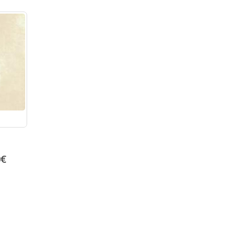
Boden und Wandfliesen 
Bambu Marron
Anthracite
24.05
€
0
€
13.92
€
30.06
€
17.41
€