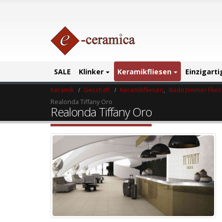
SALE
Klinker
Keramikfliesen
Einzigart
Keramik
Geschäft
Keramikfliesen
,
Badezimmer Flie
Realonda Tiffany Oro
Realonda Tiffany Oro