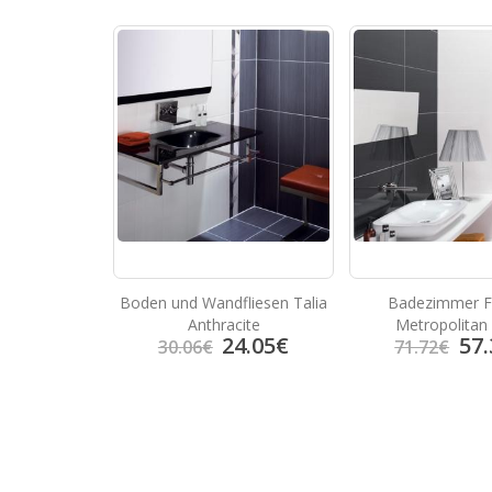
Boden und Wandfliesen Talia
Badezimmer F
arron
Anthracite
Metropolitan
24.05
€
57.
3.92
€
30.06
€
71.72
€