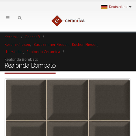
Deutschland
Keramik
Geschäft
Keramikfliesen
,
Badezimmer Fliesen
,
Küchen Fliesen
,
Hersteller
,
Realonda Ceramica
Realonda Bombato
Realonda Bombato