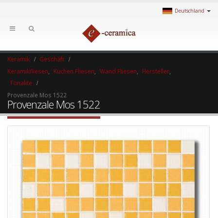
Deutschland
Keramik
Geschäft
Keramikfliesen
,
Küchen Fliesen
,
Wand Fliesen
,
Hersteller
,
Tonalite
Provenzale Mos 1522
Provenzale Mos 1522