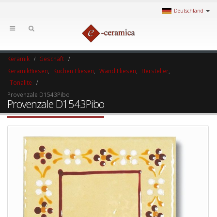
Deutschland
Keramik
Geschäft
Keramikfliesen
,
Küchen Fliesen
,
Wand Fliesen
,
Hersteller
,
Tonalite
Provenzale D1543Pibo
Provenzale D1543Pibo