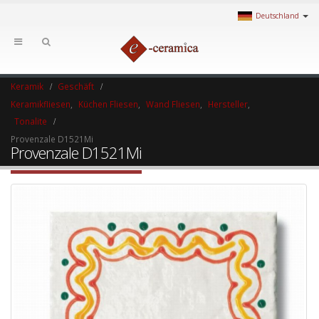
Deutschland
Keramik
Geschäft
Keramikfliesen
,
Küchen Fliesen
,
Wand Fliesen
,
Hersteller
,
Tonalite
Provenzale D1521Mi
Provenzale D1521Mi