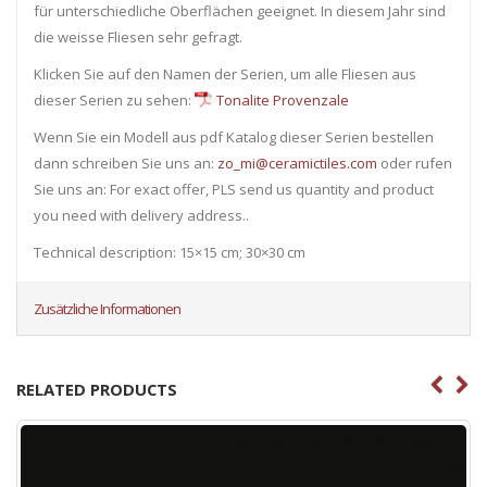
für unterschiedliche Oberflächen geeignet. In diesem Jahr sind
die weisse Fliesen sehr gefragt.
Klicken Sie auf den Namen der Serien, um alle Fliesen ​​aus
dieser Serien zu sehen:
Tonalite Provenzale
Wenn Sie ein Modell aus pdf Katalog dieser Serien bestellen
dann schreiben Sie uns an:
zo_mi@ceramictiles.com
oder rufen
Sie uns an: For exact offer, PLS send us quantity and product
you need with delivery address..
Technical description: 15×15 cm; 30×30 cm
Zusätzliche Informationen
RELATED PRODUCTS