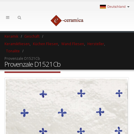
Deutschland
Keramik
Geschäft
Keramikfliesen
,
Küchen Fliesen
,
Wand Fliesen
,
Hersteller
,
Tonalite
Provenzale D1521Cb
Provenzale D1521Cb