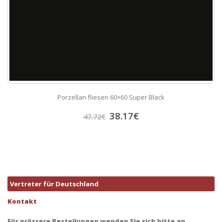
Porzellan fliesen 60×60 Super Black
38.17
€
47.72
€
Vertreter für Deutschland
Kontakt
Für grössere Bestellungen wenden Sie sich bitte an