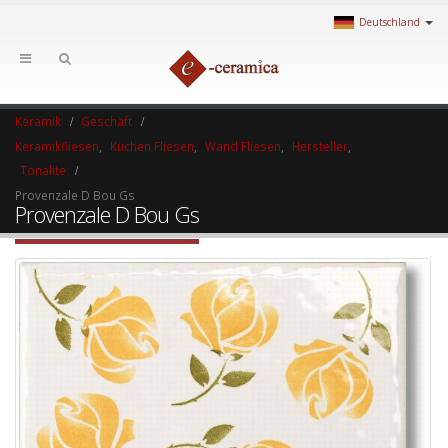
Deutschland
Keramik
Geschäft
Keramikfliesen
,
Küchen Fliesen
,
Wand Fliesen
,
Hersteller
,
Tonalite
Provenzale D Bou Gs
Provenzale D Bou Gs