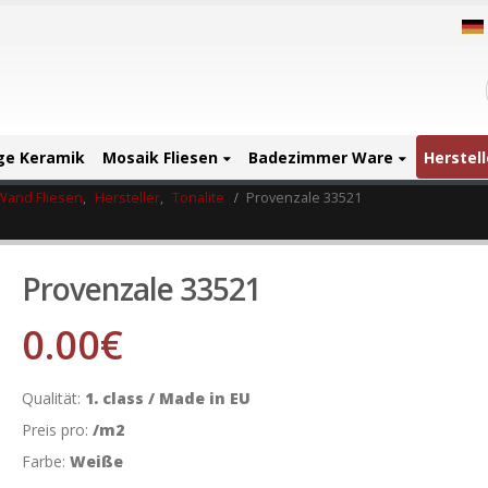
ige Keramik
Mosaik Fliesen
Badezimmer Ware
Herstell
Wand Fliesen
,
Hersteller
,
Tonalite
Provenzale 33521
Provenzale 33521
0.00
€
Qualität:
1. class / Made in EU
Preis pro:
/m2
Farbe:
Weiße