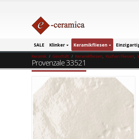
SALE
Klinker
Keramikfliesen
Einzigart
Keramik
Geschäft
Keramikfliesen
,
Küchen Fliesen
,
Provenzale 33521