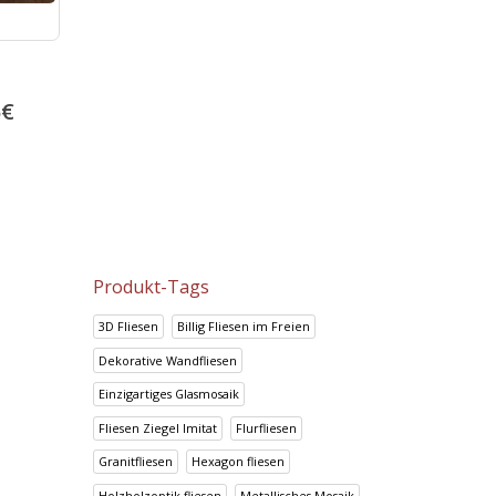
Prisma Azul
Look Chocolate
5
€
14.95
€
14.70
€
18.69
€
18.38
€
Produkt-Tags
3D Fliesen
Billig Fliesen im Freien
Dekorative Wandfliesen
Einzigartiges Glasmosaik
Fliesen Ziegel Imitat
Flurfliesen
Granitfliesen
Hexagon fliesen
Holzholzoptik fliesen
Metallisches Mosaik