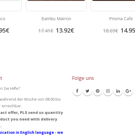
nco
Bambu Marron
Prisma Cafe
95
€
13.92
€
14.9
17.41
€
18.69
€
t
Folge uns
n Sie Hilfe?
 während der Woche von 08:00 bis
r erreichbar.
act offer, PLS send us quantity
duct you need with delivery
.
cation in English language - we