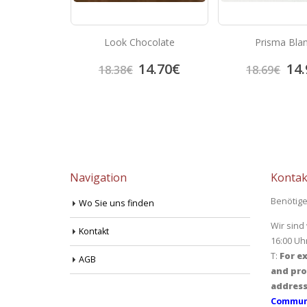
Azul
Look Chocolate
Prisma Bla
4.95
€
14.70
€
14.
18.38
€
18.69
€
Navigation
Kontak
Benötige
Wo Sie uns finden
Wir sind
Kontakt
16:00 Uh
T:
For ex
AGB
and pro
address
Communi