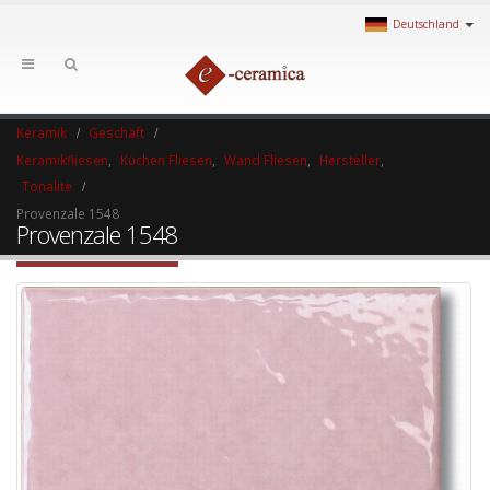
Deutschland
Keramik
Geschäft
Keramikfliesen
,
Küchen Fliesen
,
Wand Fliesen
,
Hersteller
,
Tonalite
Provenzale 1548
Provenzale 1548