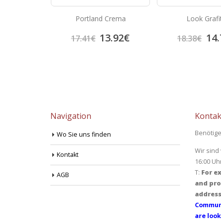
Ceniza
Portland Crema
Look Grafi
3.92
€
13.92
€
14.
17.41
€
18.38
€
Navigation
Kontak
Benötige
Wo Sie uns finden
Wir sind
Kontakt
16:00 Uh
T:
For ex
AGB
and pro
address
Communi
are look