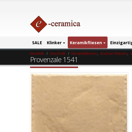
SALE
Klinker
Keramikfliesen
Einzigart
Keramik
Geschäft
Keramikfliesen
,
Küchen Fliesen
,
Provenzale 1541