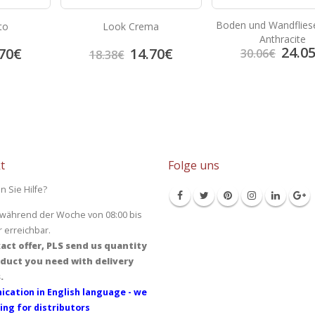
Boden und Wandfliese
to
Look Crema
Anthracite
24.0
70
€
14.70
€
30.06
€
18.38
€
t
Folge uns
n Sie Hilfe?
 während der Woche von 08:00 bis
r erreichbar.
act offer, PLS send us quantity
duct you need with delivery
.
cation in English language - we
ing for distributors