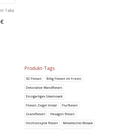
n Talia
Portland Ceniza
Portland Crema
5
€
13.92
€
13.92
€
17.41
€
17.41
€
Produkt-Tags
3D Fliesen
Billig Fliesen im Freien
Dekorative Wandfliesen
Einzigartiges Glasmosaik
Fliesen Ziegel Imitat
Flurfliesen
Granitfliesen
Hexagon fliesen
Holzholzoptik fliesen
Metallisches Mosaik