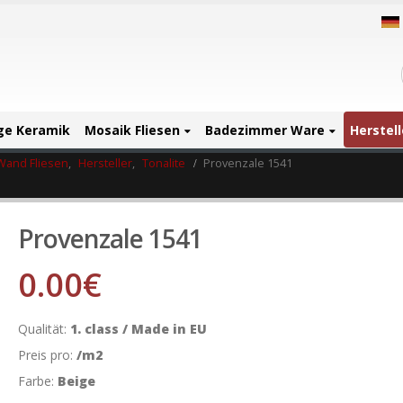
ige Keramik
Mosaik Fliesen
Badezimmer Ware
Herstell
Wand Fliesen
,
Hersteller
,
Tonalite
Provenzale 1541
Provenzale 1541
0.00
€
Qualität:
1. class / Made in EU
Preis pro:
/m2
Farbe:
Beige