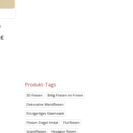
o
Portland Gris
Bambu Marron
5
€
13.92
€
13.92
€
17.41
€
17.41
€
Produkt-Tags
3D Fliesen
Billig Fliesen im Freien
Dekorative Wandfliesen
Einzigartiges Glasmosaik
Fliesen Ziegel Imitat
Flurfliesen
Granitfliesen
Hexagon fliesen