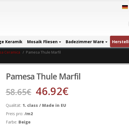
ige Keramik
Mosaik Fliesen
Badezimmer Ware
Herstell
a Ceramica
Pamesa Thule Marfil
Pamesa Thule Marfil
46.92
€
58.65
€
Qualität:
1. class / Made in EU
Preis pro:
/m2
Farbe:
Beige