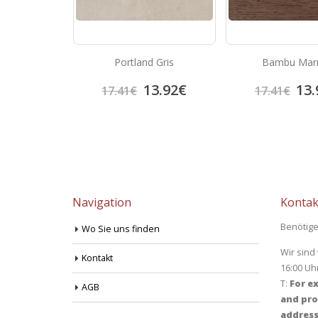
Projekt Fliesen Ar
 Gris
Bambu Marron
China Blu
30.
3.92
€
13.92
€
37.50
€
17.41
€
Navigation
Kontak
Benötige
Wo Sie uns finden
Wir sind
Kontakt
16:00 Uh
T:
For ex
AGB
and pro
address