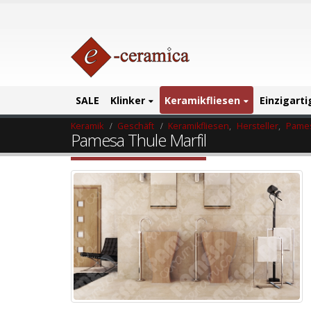
SALE
Klinker
Keramikfliesen
Einzigart
Keramik
Geschäft
Keramikfliesen
,
Hersteller
,
Pames
Pamesa Thule Marfil