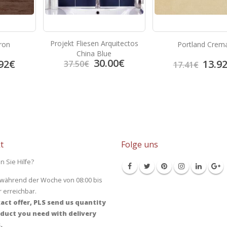
quitectos
Portland Crema
Prisma Blanc
e
00
€
13.92
€
14.9
17.41
€
18.69
€
t
Folge uns
n Sie Hilfe?
 während der Woche von 08:00 bis
r erreichbar.
act offer, PLS send us quantity
duct you need with delivery
.