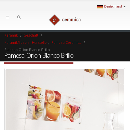
Deutschland
Keramik
Geschäft
Keramikfliesen
,
Hersteller
,
Pamesa Ceramica
Pamesa Orion Blanco Brillo
Pamesa Orion Blanco Brillo