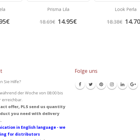
ela
Prisma Lila
Look Perla
95
€
14.95
€
14.7
18.69
€
18.38
€
t
Folge uns
n Sie Hilfe?
 während der Woche von 08:00 bis
r erreichbar.
act offer, PLS send us quantity
duct you need with delivery
.
cation in English language - we
ing for distributors