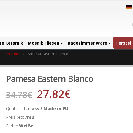
ige Keramik
Mosaik Fliesen
Badezimmer Ware
Herstell
a Ceramica
Pamesa Eastern Blanco
Pamesa Eastern Blanco
27.82
€
34.78
€
Qualität:
1. class / Made in EU
Preis pro:
/m2
Farbe:
Weiße