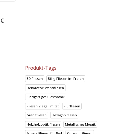
Boden und Wandfliesen Talia
Prisma Azul
Anthracite
24.05
€
0
€
14.95
€
30.06
€
18.69
€
Produkt-Tags
3D Fliesen
Billig Fliesen im Freien
Dekorative Wandfliesen
Einzigartiges Glasmosaik
Fliesen Ziegel Imitat
Flurfliesen
Granitfliesen
Hexagon fliesen
Holzholzoptik fliesen
Metallisches Mosaik
Mosaik Fliesen für Bad
Octagon Fliesen