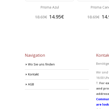
liesen Talia
Prisma Azul
Prisma Can
cite
4.05
€
14.95
€
14.
18.69
€
18.69
€
Navigation
Kontak
Benötige
Wo Sie uns finden
Wir sind
Kontakt
16:00 Uh
T:
For ex
AGB
and pro
address
Communi
are look