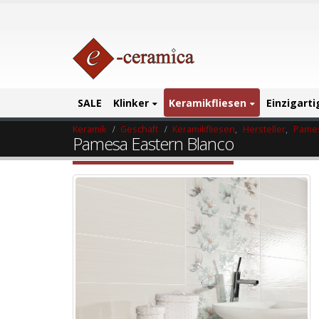
SALE
Klinker
Keramikfliesen
Einzigart
Keramik
Geschäft
Keramikfliesen
,
Hersteller
,
Pames
Pamesa Eastern Blanco