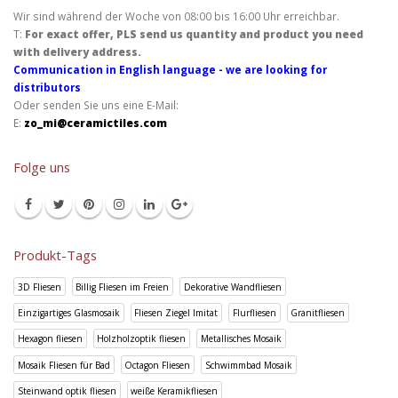
Wir sind während der Woche von 08:00 bis 16:00 Uhr erreichbar.
T:
For exact offer, PLS send us quantity and product you need
with delivery address.
Communication in English language - we are looking for
distributors
Oder senden Sie uns eine E-Mail:
E:
zo_mi@ceramictiles.com
Folge uns
Produkt-Tags
3D Fliesen
Billig Fliesen im Freien
Dekorative Wandfliesen
Einzigartiges Glasmosaik
Fliesen Ziegel Imitat
Flurfliesen
Granitfliesen
Hexagon fliesen
Holzholzoptik fliesen
Metallisches Mosaik
Mosaik Fliesen für Bad
Octagon Fliesen
Schwimmbad Mosaik
Steinwand optik fliesen
weiße Keramikfliesen