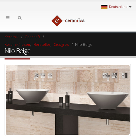
Deutschland
Keramik
Geschäft
Keramikfliesen
,
Hersteller
,
Cicogres
Nilo Beige
Nilo Beige