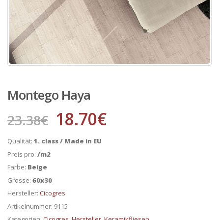
Montego Haya
18.70
€
23.38
€
Qualität:
1. class / Made in EU
Preis pro:
/m2
Farbe:
Beige
Grosse:
60x30
Hersteller:
Cicogres
Artikelnummer:
9115
Kategorien:
Cicogres
,
Hersteller
,
Keramikfliesen