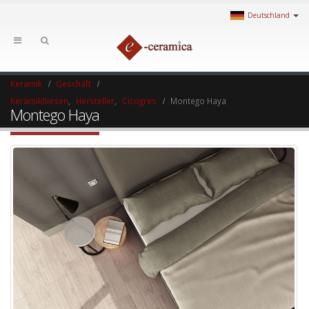
Deutschland
Keramik
Geschäft
Keramikfliesen
,
Hersteller
,
Cicogres
Montego Haya
Montego Haya